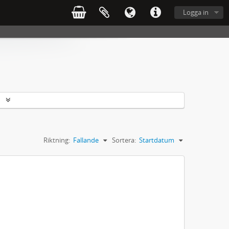
Logga in
r
Riktning:
Fallande
Sortera:
Startdatum