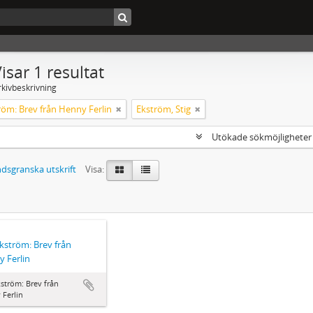
isar 1 resultat
rkivbeskrivning
röm: Brev från Henny Ferlin
Ekström, Stig
Utökade sökmöjlighete
dsgranska utskrift
Visa:
Ekström: Brev från
 Ferlin
kström: Brev från
Ferlin