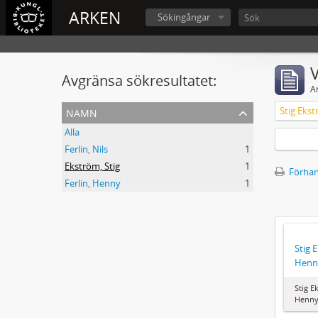
ARKEN
Sökingångar
V
Avgränsa sökresultatet:
A
namn
Stig Ekst
Alla
Ferlin, Nils
1
Ekström, Stig
1
Förhan
Ferlin, Henny
1
Stig 
Henny
Stig E
Henny 