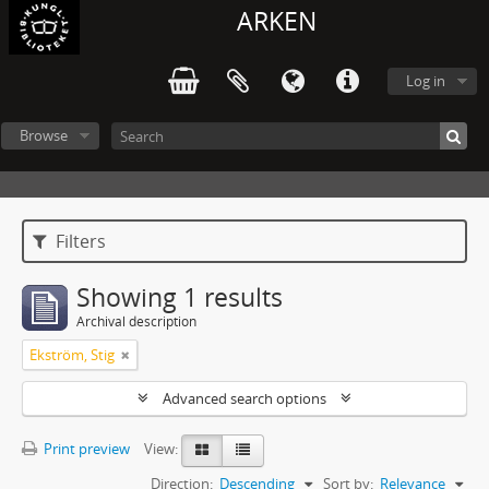
ARKEN
Log in
Browse
Filters
Showing 1 results
Archival description
Ekström, Stig
Advanced search options
Print preview
View:
Direction:
Descending
Sort by:
Relevance