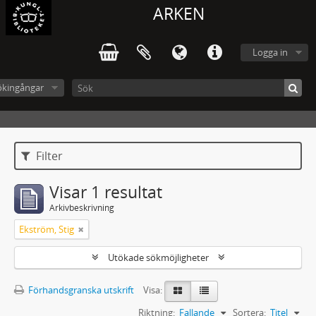
ARKEN
Logga in
ökingångar
Filter
Visar 1 resultat
Arkivbeskrivning
Ekström, Stig
Utökade sökmöjligheter
Förhandsgranska utskrift
Visa:
Riktning:
Fallande
Sortera:
Titel