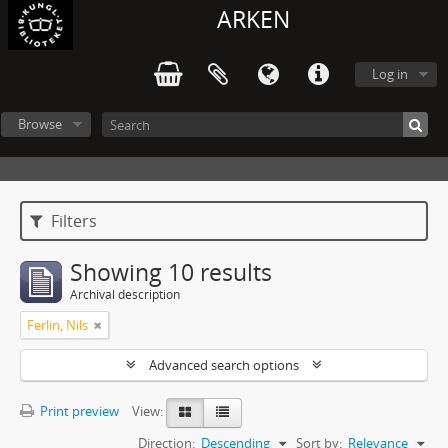
ARKEN
Log in
Browse
Filters
Showing 10 results
Archival description
Ferlin, Nils
Advanced search options
Print preview
View:
Direction:
Descending
Sort by:
Relevance