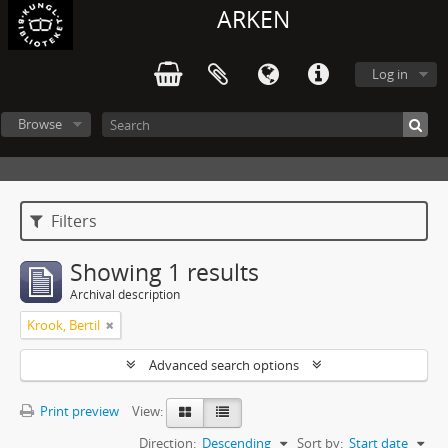
ARKEN
Log in
Browse
Filters
Showing 1 results
Archival description
Krook, Bertil
Advanced search options
Print preview
View:
Direction:
Descending
Sort by:
Start date