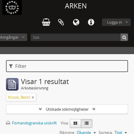
ARKEN
Logga in
ökingångar
Filter
Visar 1 resultat
Arkivbeskrivning
Krook, Bertil
Utökade sökmöjligheter
Förhandsgranska utskrift
Visa:
Riktning:
Ökande
Sortera:
Titel