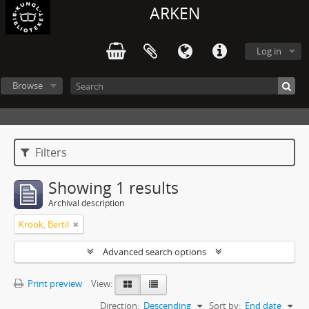
ARKEN
Log in
Browse
Filters
Showing 1 results
Archival description
Krook, Bertil
Advanced search options
Print preview
View:
Direction:
Descending
Sort by:
End date