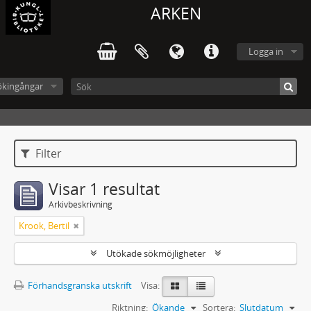
ARKEN
Logga in
ökingångar
Filter
Visar 1 resultat
Arkivbeskrivning
Krook, Bertil
Utökade sökmöjligheter
Förhandsgranska utskrift
Visa:
Riktning:
Ökande
Sortera:
Slutdatum