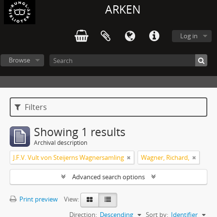
ARKEN
Log in
Browse
Filters
Showing 1 results
Archival description
J.F.V. Vult von Steijerns Wagnersamling
Wagner, Richard,
Advanced search options
Print preview
View:
Direction:
Descending
Sort by:
Identifier