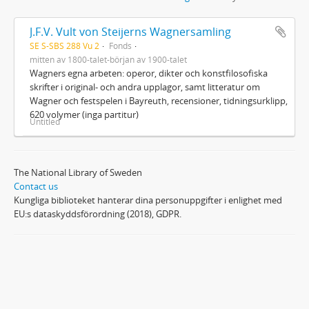
J.F.V. Vult von Steijerns Wagnersamling
SE S-SBS 288 Vu 2
Fonds
mitten av 1800-talet-början av 1900-talet
Wagners egna arbeten: operor, dikter och konstfilosofiska
skrifter i original- och andra upplagor, samt litteratur om
Wagner och festspelen i Bayreuth, recensioner, tidningsurklipp,
620 volymer (inga partitur)
Untitled
The National Library of Sweden
Contact us
Kungliga biblioteket hanterar dina personuppgifter i enlighet med
EU:s dataskyddsförordning (2018), GDPR.