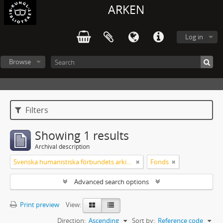
ARKEN
Log in
Browse
Filters
Showing 1 results
Archival description
Svenska humanistiska förbundets arkiv: handlingar 2003-2012
Fonds
Advanced search options
Print preview
View:
Direction:
Ascending
Sort by:
Reference code