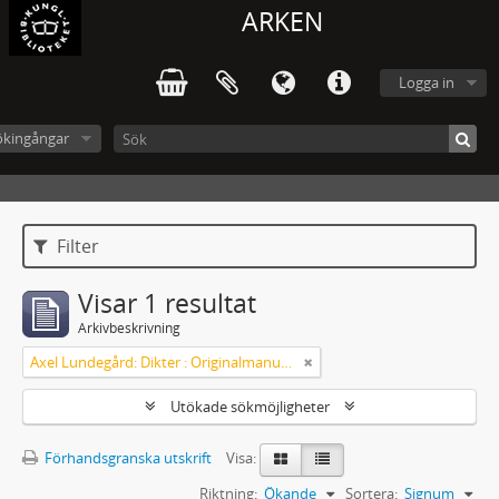
ARKEN
Logga in
ökingångar
Filter
Visar 1 resultat
Arkivbeskrivning
Axel Lundegård: Dikter : Originalmanuskript
Utökade sökmöjligheter
Förhandsgranska utskrift
Visa:
Riktning:
Ökande
Sortera:
Signum