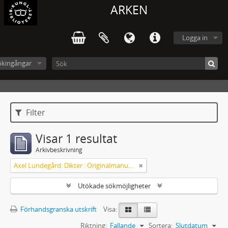
ARKEN
Logga in
ökingångar
Filter
Visar 1 resultat
Arkivbeskrivning
Axel Lundegård: Dikter : Originalmanuskript
Utökade sökmöjligheter
Förhandsgranska utskrift
Visa:
Riktning:
Fallande
Sortera:
Slutdatum