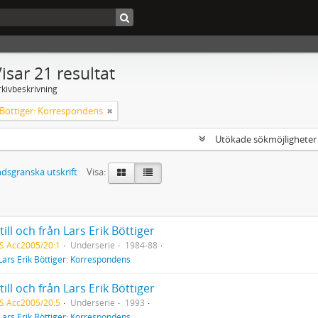
isar 21 resultat
rkivbeskrivning
k Böttiger: Korrespondens
Utökade sökmöjlighete
dsgranska utskrift
Visa:
till och från Lars Erik Böttiger
S Acc2005/20:1
Underserie
1984-88
Lars Erik Böttiger: Korrespondens
till och från Lars Erik Böttiger
S Acc2005/20:5
Underserie
1993
Lars Erik Böttiger: Korrespondens