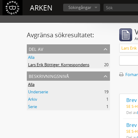
ARKEN
Sökingångar
V
Avgränsa sökresultatet:
A
del av
Lars Eri
Alla
Lars Erik Böttiger: Korrespondens
20
beskrivningsnivå
Förhan
Alla
Underserie
19
Arkiv
1
Brev 
SE S-H
Serie
1
Del av
Brev 
SE S-H
Del av