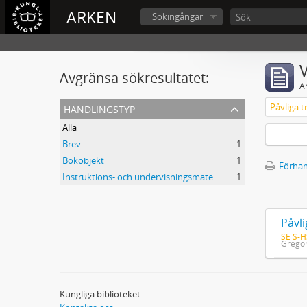
ARKEN
Sökingångar
V
Avgränsa sökresultatet:
A
handlingstyp
Alla
Brev
1
Bokobjekt
1
Förhan
Instruktions- och undervisningsmaterial
1
SE S-H
Gregor
Kungliga biblioteket