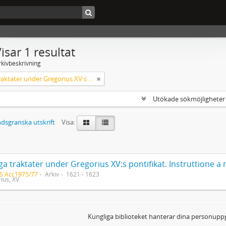
isar 1 resultat
rkivbeskrivning
Påvliga traktater under Gregorius XV:s pontifikat. Instruttione a nuntio Massimi etc. etc. 1 volym fol. i helpergamentband köpt av J. G. Sparwenfeld i Madrid 6 maj 1690
Utökade sökmöjlighete
dsgranska utskrift
Visa:
S Acc1975/77
Arkiv
1621 - 1623
ius, XV
Kungliga biblioteket hanterar dina personuppg