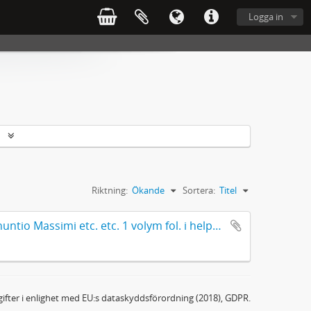
Logga in
r
Riktning:
Ökande
Sortera:
Titel
Påvliga traktater under Gregorius XV:s pontifikat. Instruttione a nuntio Massimi etc. etc. 1 volym fol. i helpergamentband köpt av J. G. Sparwenfeld i Madrid 6 maj 1690
ifter i enlighet med EU:s dataskyddsförordning (2018), GDPR.