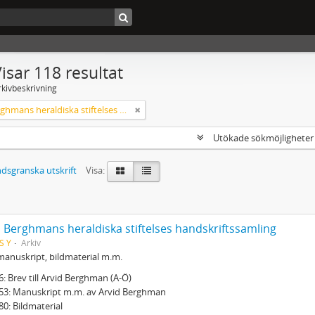
isar 118 resultat
rkivbeskrivning
Arvid Berghmans heraldiska stiftelses handskriftssamling
Utökade sökmöjlighete
dsgranska utskrift
Visa:
d Berghmans heraldiska stiftelses handskriftssamling
S Y
Arkiv
manuskript, bildmaterial m.m.
46: Brev till Arvid Berghman (A-Ö)
-53: Manuskript m.m. av Arvid Berghman
-80: Bildmaterial