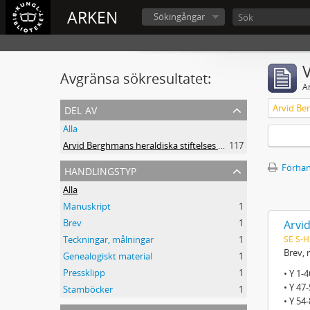
ARKEN
Sökingångar
V
Avgränsa sökresultatet:
A
del av
Alla
Arvid Berghmans heraldiska stiftelses handskriftssamling
117
handlingstyp
Förhan
Alla
Manuskript
1
Brev
1
Arvi
SE S-H
Teckningar, målningar
1
Brev, 
Genealogiskt material
1
Pressklipp
1
• Y 1-
• Y 47
Stamböcker
1
• Y 54