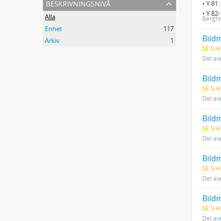
beskrivningsnivå
• Y 81
• Y 82
Alla
Berghm
Enhet
117
Bildm
Arkiv
1
SE S-H
Del av
Bild
SE S-H
Del av
Bildm
SE S-H
Del av
Bildm
SE S-H
Del av
Bild
SE S-H
Del av