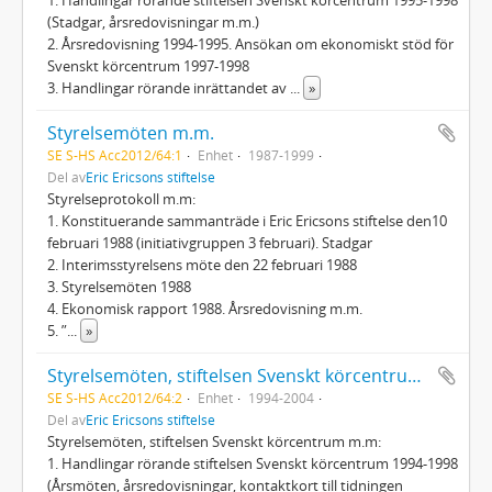
(Stadgar, årsredovisningar m.m.)
2. Årsredovisning 1994-1995. Ansökan om ekonomiskt stöd för
Svenskt körcentrum 1997-1998
3. Handlingar rörande inrättandet av
...
»
Styrelsemöten m.m.
SE S-HS Acc2012/64:1
Enhet
1987-1999
Del av
Eric Ericsons stiftelse
Styrelseprotokoll m.m:
1. Konstituerande sammanträde i Eric Ericsons stiftelse den10
februari 1988 (initiativgruppen 3 februari). Stadgar
2. Interimsstyrelsens möte den 22 februari 1988
3. Styrelsemöten 1988
4. Ekonomisk rapport 1988. Årsredovisning m.m.
5. ”
...
»
Styrelsemöten, stiftelsen Svenskt körcentrum m.m.
SE S-HS Acc2012/64:2
Enhet
1994-2004
Del av
Eric Ericsons stiftelse
Styrelsemöten, stiftelsen Svenskt körcentrum m.m:
1. Handlingar rörande stiftelsen Svenskt körcentrum 1994-1998
(Årsmöten, årsredovisningar, kontaktkort till tidningen