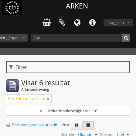
ARKEN
Logga in
ökingångar
Filter
Visar 6 resultat
Arkivbeskrivning
Eric Ericsons stiftelse
Utökade sökmöjligheter
Förhandsgranska utskrift
Visa:
Riktning:
Ökande
Sortera:
Titel