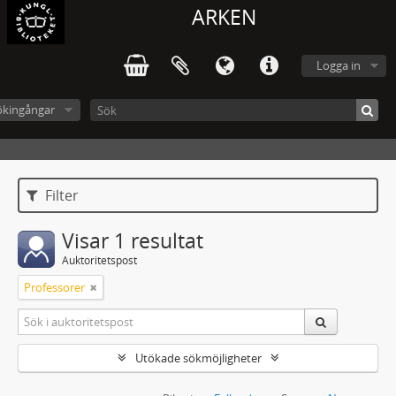
ARKEN
Logga in
ökingångar
Filter
Visar 1 resultat
Auktoritetspost
Professorer
Utökade sökmöjligheter