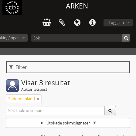
ARKEN
Logga in
ökingångar
Filter
Visar 3 resultat
Auktoritetspost
Södermanland
Utökade sökmöjligheter