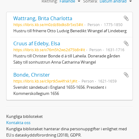
Riktning:
Fallande
Sortera:
Datum ändrad
Wattrang, Brita Charlotta
https://libris.kb.se/m0zdz8bdks8r5xs5#it
Person
1775-1850
Hustru till friherre Otto Ludvig Benedikt Wrangel af Lindeberg
Cruus af Edeby, Elsa
https://libris.kb.se/v76m5h2ws2d75b8r#it
Person
1631-1716
Hustru till Christer Bonde d ä till Laheila. Donerade gården
Säby till sonhustrun Anna Catharina Wrangel
Bonde, Christer
https://libris.kb.se/c9prtk5w4frxk1j#it
Person
1621-1659
Svenskt sändebud i England 1655-1656. President i
Kommerskollegium 1656
Kungliga biblioteket
Kontakta oss
Kungliga biblioteket hanterar dina personuppgifter i enlighet med
EU:s dataskyddsförordning (2018), GDPR.