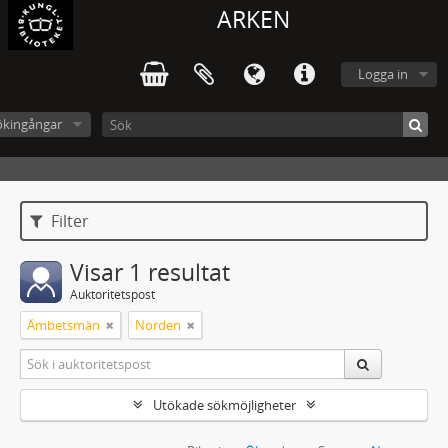
ARKEN
Logga in
ökingångar
Filter
Visar 1 resultat
Auktoritetspost
Ämbetsmän
Norden
Utökade sökmöjligheter