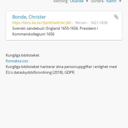
Riktning:
Ökande
Sortera:
Namn
Bonde, Christer
https://libris.kb.se/c9prtk5w4frxk1j#it
Person
1621-1659
Svenskt sändebud i England 1655-1656. President i
Kommerskollegium 1656
Kungliga biblioteket
Kontakta oss
Kungliga biblioteket hanterar dina personuppgifter i enlighet med
EU:s dataskyddsförordning (2018), GDPR.