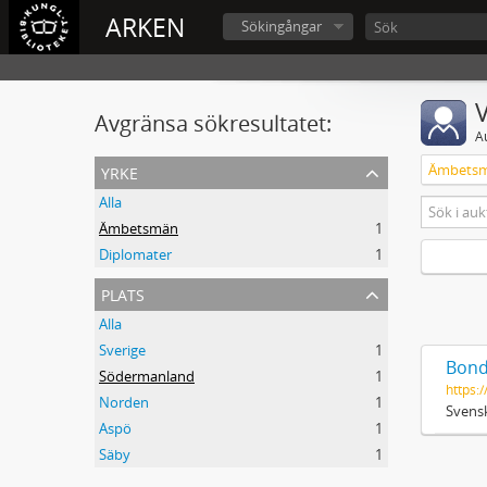
ARKEN
Sökingångar
V
Avgränsa sökresultatet:
A
yrke
Ämbets
Alla
Ämbetsmän
1
Diplomater
1
plats
Alla
Sverige
1
Bond
Södermanland
1
https:/
Norden
1
Svensk
Aspö
1
Säby
1