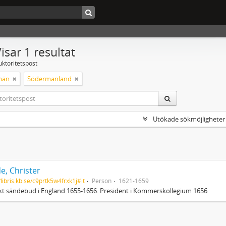
isar 1 resultat
uktoritetspost
män
Södermanland
Utökade sökmöjligheter
e, Christer
/libris.kb.se/c9prtk5w4frxk1j#it
Person
1621-1659
t sändebud i England 1655-1656. President i Kommerskollegium 1656