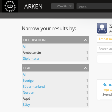
ARKEN
Browse
Narrow your results by:
A
occupation
Ämbets
All
Ämbetsmän
1
Diplomater
1
place
All
Sverige
1
Bond
Södermanland
1
https:/
Norden
1
Svensk
Aspö
1
Säby
1