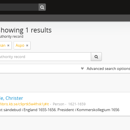
Showing 1 results
uthority record
män
Aspö
Advanced search option
e, Christer
/libris.kb.se/c9prtk5w4frxk1j#it
Person
1621-1659
t sändebud i England 1655-1656. President i Kommerskollegium 1656