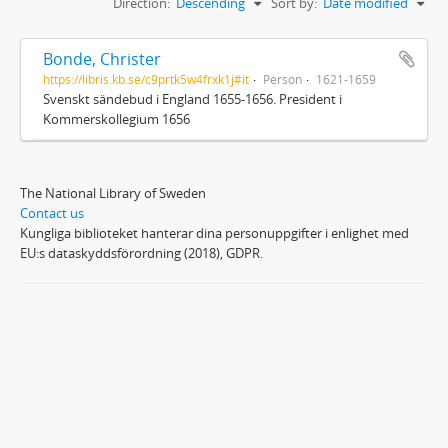
Direction:
Descending
Sort by:
Date modified
Bonde, Christer
https://libris.kb.se/c9prtk5w4frxk1j#it
Person
1621-1659
Svenskt sändebud i England 1655-1656. President i
Kommerskollegium 1656
The National Library of Sweden
Contact us
Kungliga biblioteket hanterar dina personuppgifter i enlighet med
EU:s dataskyddsförordning (2018), GDPR.