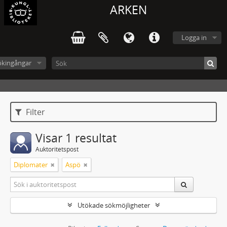
ARKEN
Logga in
ökingångar
Filter
Visar 1 resultat
Auktoritetspost
Diplomater
Aspö
Utökade sökmöjligheter