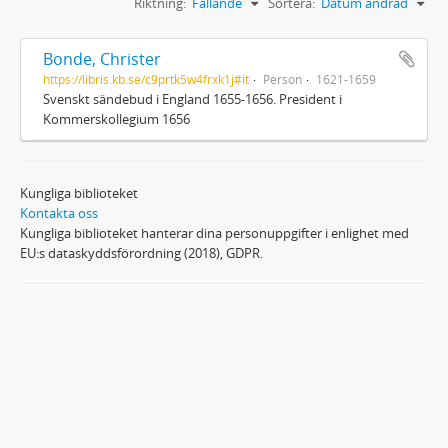
Riktning:
Fallande
Sortera:
Datum ändrad
Bonde, Christer
https://libris.kb.se/c9prtk5w4frxk1j#it
Person
1621-1659
Svenskt sändebud i England 1655-1656. President i
Kommerskollegium 1656
Kungliga biblioteket
Kontakta oss
Kungliga biblioteket hanterar dina personuppgifter i enlighet med
EU:s dataskyddsförordning (2018), GDPR.