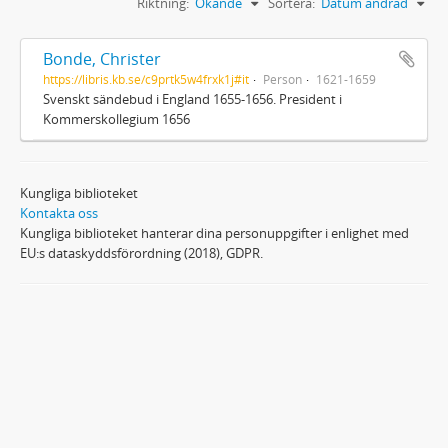
Riktning:
Ökande
Sortera:
Datum ändrad
Bonde, Christer
https://libris.kb.se/c9prtk5w4frxk1j#it
Person
1621-1659
Svenskt sändebud i England 1655-1656. President i
Kommerskollegium 1656
Kungliga biblioteket
Kontakta oss
Kungliga biblioteket hanterar dina personuppgifter i enlighet med
EU:s dataskyddsförordning (2018), GDPR.