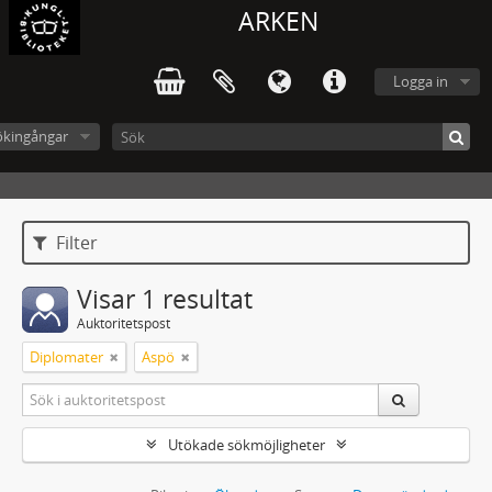
ARKEN
Logga in
ökingångar
Filter
Visar 1 resultat
Auktoritetspost
Diplomater
Aspö
Utökade sökmöjligheter