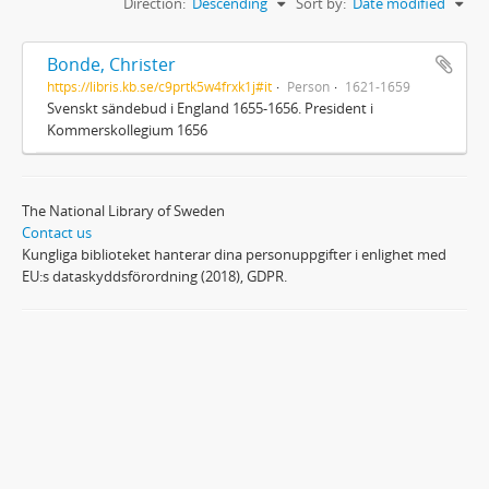
Direction:
Descending
Sort by:
Date modified
Bonde, Christer
https://libris.kb.se/c9prtk5w4frxk1j#it
Person
1621-1659
Svenskt sändebud i England 1655-1656. President i
Kommerskollegium 1656
The National Library of Sweden
Contact us
Kungliga biblioteket hanterar dina personuppgifter i enlighet med
EU:s dataskyddsförordning (2018), GDPR.