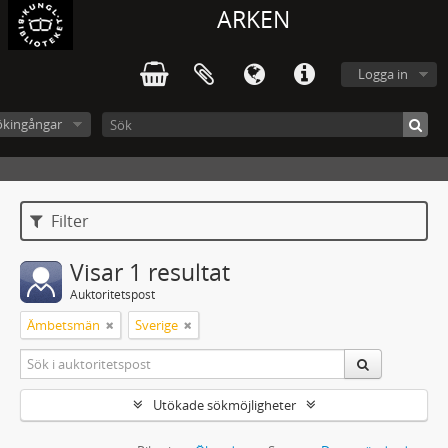
ARKEN
Logga in
ökingångar
Filter
Visar 1 resultat
Auktoritetspost
Ämbetsmän
Sverige
Utökade sökmöjligheter