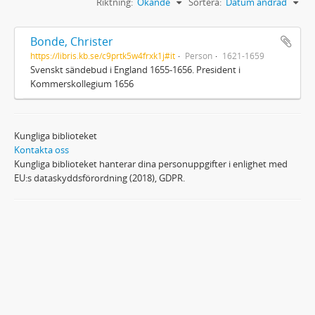
Riktning:
Ökande
Sortera:
Datum ändrad
Bonde, Christer
https://libris.kb.se/c9prtk5w4frxk1j#it
Person
1621-1659
Svenskt sändebud i England 1655-1656. President i
Kommerskollegium 1656
Kungliga biblioteket
Kontakta oss
Kungliga biblioteket hanterar dina personuppgifter i enlighet med
EU:s dataskyddsförordning (2018), GDPR.