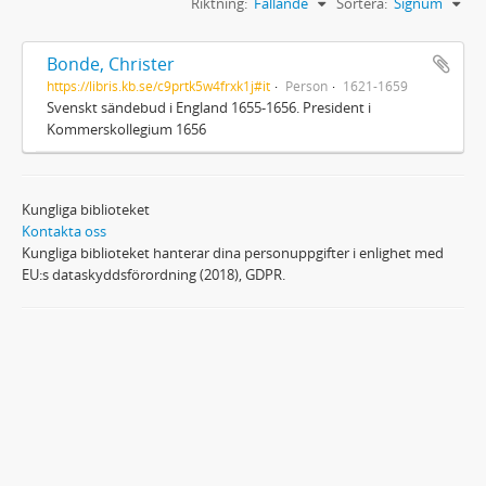
Riktning:
Fallande
Sortera:
Signum
Bonde, Christer
https://libris.kb.se/c9prtk5w4frxk1j#it
Person
1621-1659
Svenskt sändebud i England 1655-1656. President i
Kommerskollegium 1656
Kungliga biblioteket
Kontakta oss
Kungliga biblioteket hanterar dina personuppgifter i enlighet med
EU:s dataskyddsförordning (2018), GDPR.