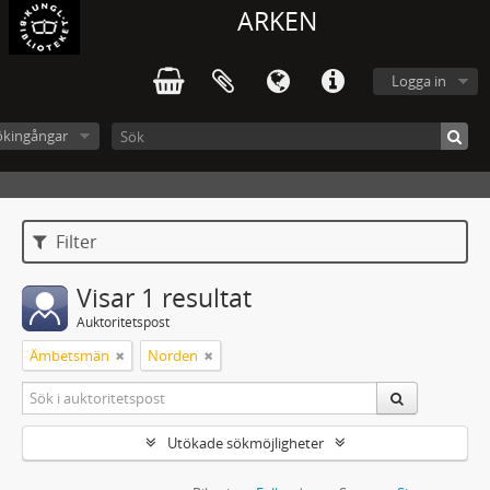
ARKEN
Logga in
ökingångar
Filter
Visar 1 resultat
Auktoritetspost
Ämbetsmän
Norden
Utökade sökmöjligheter