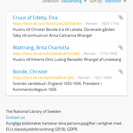
Direction:
Descending
Sort by:
Identifier
Cruus af Edeby, Elsa
https://libris.kb.se/v76m5h2ws2d75b8r#it
Person
1631-1716
Hustru till Christer Bonde d ä till Laheila. Donerade gården
Säby till sonhustrun Anna Catharina Wrangel
Wattrang, Brita Charlotta
https://libris.kb.se/m0zdz8bdks8r5xs5#it
Person
1775-1850
Hustru till friherre Otto Ludvig Benedikt Wrangel af Lindeberg
Bonde, Christer
https://libris.kb.se/c9prtk5w4frxk1j#it
Person
1621-1659
Svenskt sändebud i England 1655-1656. President i
Kommerskollegium 1656
The National Library of Sweden
Contact us
Kungliga biblioteket hanterar dina personuppgifter i enlighet med
EU:s dataskyddsförordning (2018), GDPR.