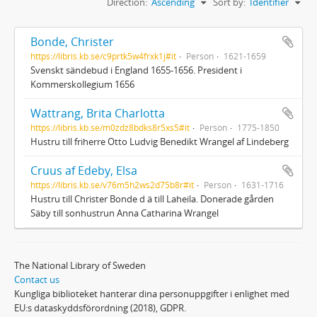
Direction:
Ascending
Sort by:
Identifier
Bonde, Christer
https://libris.kb.se/c9prtk5w4frxk1j#it
Person
1621-1659
Svenskt sändebud i England 1655-1656. President i
Kommerskollegium 1656
Wattrang, Brita Charlotta
https://libris.kb.se/m0zdz8bdks8r5xs5#it
Person
1775-1850
Hustru till friherre Otto Ludvig Benedikt Wrangel af Lindeberg
Cruus af Edeby, Elsa
https://libris.kb.se/v76m5h2ws2d75b8r#it
Person
1631-1716
Hustru till Christer Bonde d ä till Laheila. Donerade gården
Säby till sonhustrun Anna Catharina Wrangel
The National Library of Sweden
Contact us
Kungliga biblioteket hanterar dina personuppgifter i enlighet med
EU:s dataskyddsförordning (2018), GDPR.