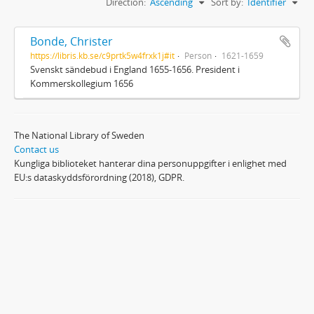
Direction:
Ascending
Sort by:
Identifier
Bonde, Christer
https://libris.kb.se/c9prtk5w4frxk1j#it
Person
1621-1659
Svenskt sändebud i England 1655-1656. President i
Kommerskollegium 1656
The National Library of Sweden
Contact us
Kungliga biblioteket hanterar dina personuppgifter i enlighet med
EU:s dataskyddsförordning (2018), GDPR.