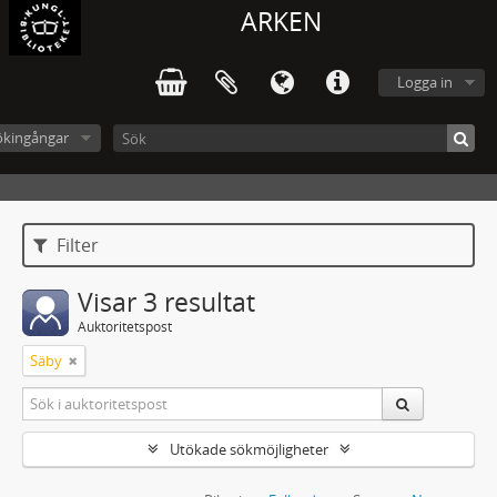
ARKEN
Logga in
ökingångar
Filter
Visar 3 resultat
Auktoritetspost
Säby
Utökade sökmöjligheter