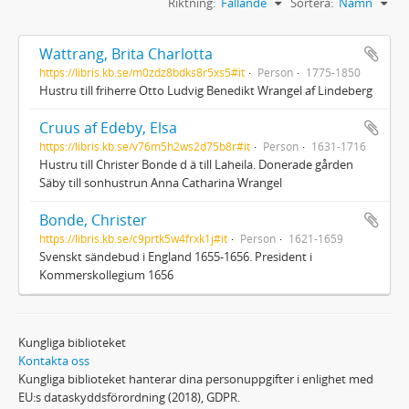
Riktning:
Fallande
Sortera:
Namn
Wattrang, Brita Charlotta
https://libris.kb.se/m0zdz8bdks8r5xs5#it
Person
1775-1850
Hustru till friherre Otto Ludvig Benedikt Wrangel af Lindeberg
Cruus af Edeby, Elsa
https://libris.kb.se/v76m5h2ws2d75b8r#it
Person
1631-1716
Hustru till Christer Bonde d ä till Laheila. Donerade gården
Säby till sonhustrun Anna Catharina Wrangel
Bonde, Christer
https://libris.kb.se/c9prtk5w4frxk1j#it
Person
1621-1659
Svenskt sändebud i England 1655-1656. President i
Kommerskollegium 1656
Kungliga biblioteket
Kontakta oss
Kungliga biblioteket hanterar dina personuppgifter i enlighet med
EU:s dataskyddsförordning (2018), GDPR.