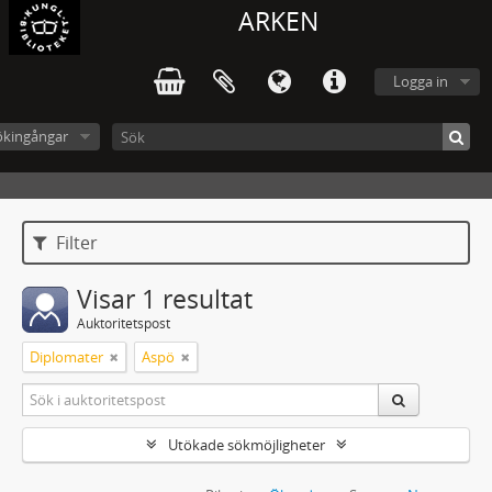
ARKEN
Logga in
ökingångar
Filter
Visar 1 resultat
Auktoritetspost
Diplomater
Aspö
Utökade sökmöjligheter