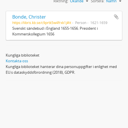
Riktning:
Ökande
Sortera:
Namn
Bonde, Christer
https://libris.kb.se/c9prtk5w4frxk1j#it
Person
1621-1659
Svenskt sändebud i England 1655-1656. President i
Kommerskollegium 1656
Kungliga biblioteket
Kontakta oss
Kungliga biblioteket hanterar dina personuppgifter i enlighet med
EU:s dataskyddsförordning (2018), GDPR.