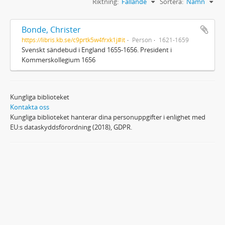
Riktning:
Fallande
Sortera:
Namn
Bonde, Christer
https://libris.kb.se/c9prtk5w4frxk1j#it
Person
1621-1659
Svenskt sändebud i England 1655-1656. President i
Kommerskollegium 1656
Kungliga biblioteket
Kontakta oss
Kungliga biblioteket hanterar dina personuppgifter i enlighet med
EU:s dataskyddsförordning (2018), GDPR.