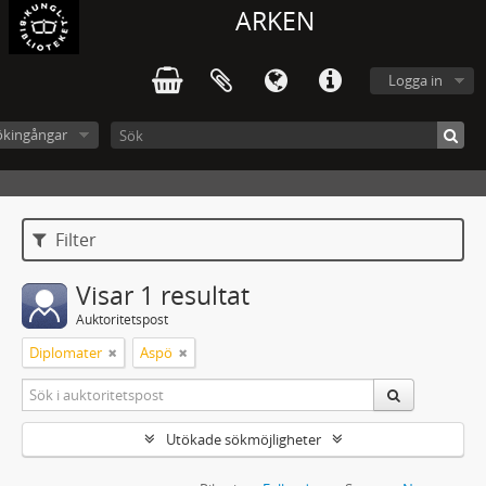
ARKEN
Logga in
ökingångar
Filter
Visar 1 resultat
Auktoritetspost
Diplomater
Aspö
Utökade sökmöjligheter