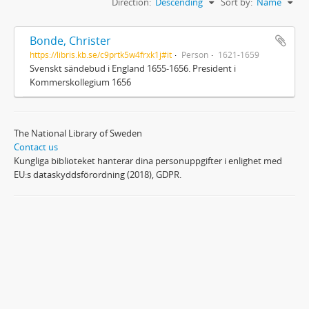
Direction:
Descending
Sort by:
Name
Bonde, Christer
https://libris.kb.se/c9prtk5w4frxk1j#it
Person
1621-1659
Svenskt sändebud i England 1655-1656. President i
Kommerskollegium 1656
The National Library of Sweden
Contact us
Kungliga biblioteket hanterar dina personuppgifter i enlighet med
EU:s dataskyddsförordning (2018), GDPR.