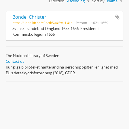
Direction:
Ascending
Sort by:
Name
Bonde, Christer
https://libris.kb.se/c9prtk5w4frxk1j#it
Person
1621-1659
Svenskt sändebud i England 1655-1656. President i
Kommerskollegium 1656
The National Library of Sweden
Contact us
Kungliga biblioteket hanterar dina personuppgifter i enlighet med
EU:s dataskyddsförordning (2018), GDPR.