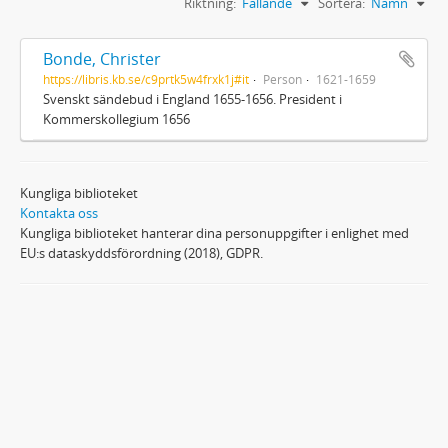
Riktning:
Fallande
Sortera:
Namn
Bonde, Christer
https://libris.kb.se/c9prtk5w4frxk1j#it
Person
1621-1659
Svenskt sändebud i England 1655-1656. President i
Kommerskollegium 1656
Kungliga biblioteket
Kontakta oss
Kungliga biblioteket hanterar dina personuppgifter i enlighet med
EU:s dataskyddsförordning (2018), GDPR.