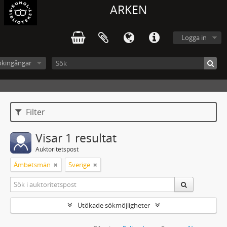
ARKEN
Logga in
ökingångar
Filter
Visar 1 resultat
Auktoritetspost
Ämbetsmän
Sverige
Utökade sökmöjligheter