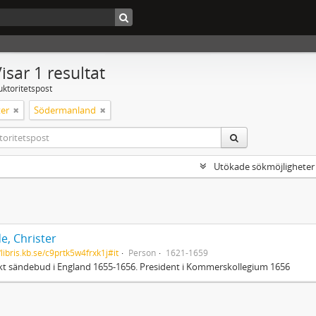
isar 1 resultat
uktoritetspost
er
Södermanland
Utökade sökmöjligheter
e, Christer
/libris.kb.se/c9prtk5w4frxk1j#it
Person
1621-1659
t sändebud i England 1655-1656. President i Kommerskollegium 1656