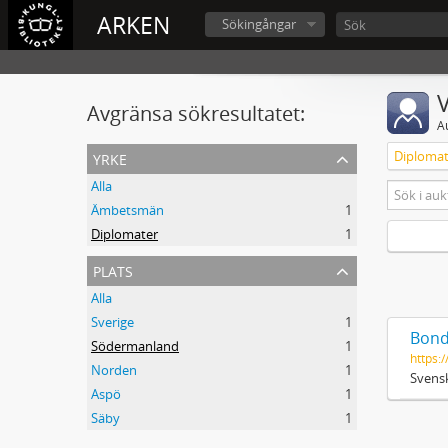
ARKEN
Sökingångar
V
Avgränsa sökresultatet:
A
yrke
Diplomat
Alla
Ämbetsmän
1
Diplomater
1
plats
Alla
Sverige
1
Bond
Södermanland
1
https:/
Norden
1
Svensk
Aspö
1
Säby
1