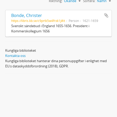
Riktning:
Ökande
Sortera:
Namn
Bonde, Christer
https://libris.kb.se/c9prtk5w4frxk1j#it
Person
1621-1659
Svenskt sändebud i England 1655-1656. President i
Kommerskollegium 1656
Kungliga biblioteket
Kontakta oss
Kungliga biblioteket hanterar dina personuppgifter i enlighet med
EU:s dataskyddsförordning (2018), GDPR.