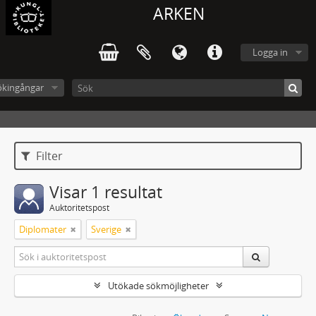
ARKEN
Logga in
ökingångar
Filter
Visar 1 resultat
Auktoritetspost
Diplomater
Sverige
Utökade sökmöjligheter