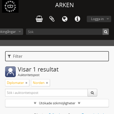
ARKEN
Logga in
ökingångar
Filter
Visar 1 resultat
Auktoritetspost
Diplomater
Norden
Utökade sökmöjligheter