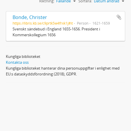
Riktning:
Fallande
Sortera:
Datum ändrad
Bonde, Christer
https://libris.kb.se/c9prtk5w4frxk1j#it
Person
1621-1659
Svenskt sändebud i England 1655-1656. President i
Kommerskollegium 1656
Kungliga biblioteket
Kontakta oss
Kungliga biblioteket hanterar dina personuppgifter i enlighet med
EU:s dataskyddsförordning (2018), GDPR.