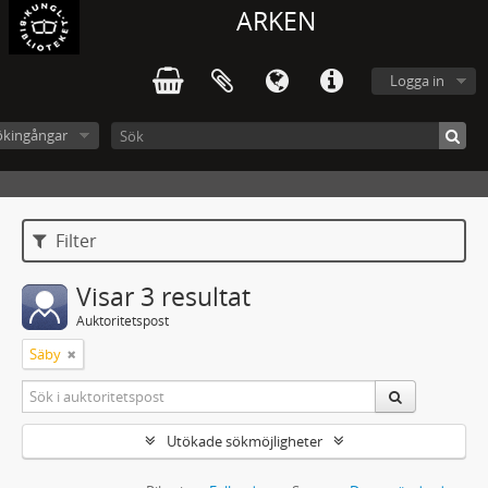
ARKEN
Logga in
ökingångar
Filter
Visar 3 resultat
Auktoritetspost
Säby
Utökade sökmöjligheter