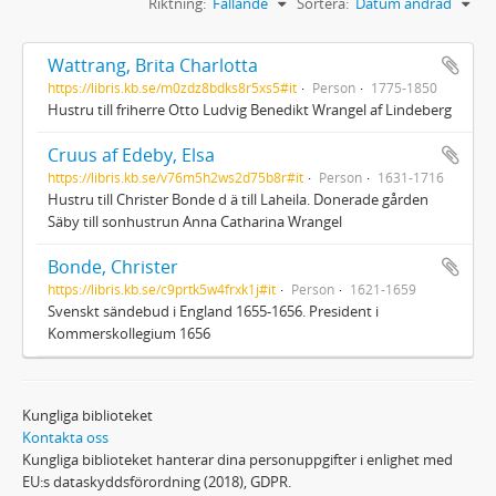
Riktning:
Fallande
Sortera:
Datum ändrad
Wattrang, Brita Charlotta
https://libris.kb.se/m0zdz8bdks8r5xs5#it
Person
1775-1850
Hustru till friherre Otto Ludvig Benedikt Wrangel af Lindeberg
Cruus af Edeby, Elsa
https://libris.kb.se/v76m5h2ws2d75b8r#it
Person
1631-1716
Hustru till Christer Bonde d ä till Laheila. Donerade gården
Säby till sonhustrun Anna Catharina Wrangel
Bonde, Christer
https://libris.kb.se/c9prtk5w4frxk1j#it
Person
1621-1659
Svenskt sändebud i England 1655-1656. President i
Kommerskollegium 1656
Kungliga biblioteket
Kontakta oss
Kungliga biblioteket hanterar dina personuppgifter i enlighet med
EU:s dataskyddsförordning (2018), GDPR.