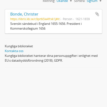
Riktning:
Ökande
Sortera:
Signum
Bonde, Christer
https://libris.kb.se/c9prtk5w4frxk1j#it
Person
1621-1659
Svenskt sändebud i England 1655-1656. President i
Kommerskollegium 1656
Kungliga biblioteket
Kontakta oss
Kungliga biblioteket hanterar dina personuppgifter i enlighet med
EU:s dataskyddsförordning (2018), GDPR.