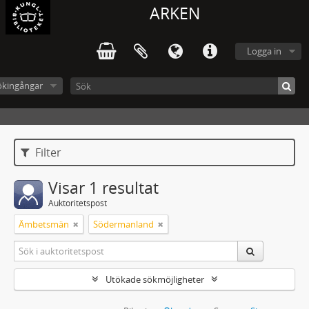
ARKEN
Logga in
ökingångar
Filter
Visar 1 resultat
Auktoritetspost
Ämbetsmän
Södermanland
Utökade sökmöjligheter