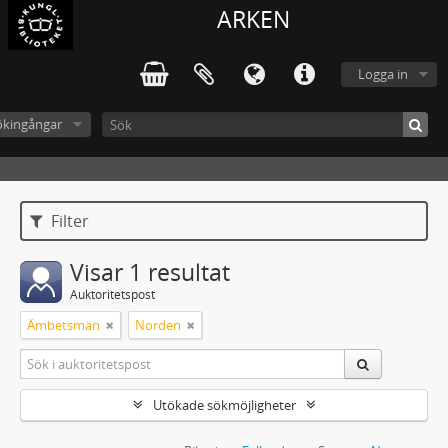
ARKEN
Logga in
ökingångar
Filter
Visar 1 resultat
Auktoritetspost
Ämbetsmän
Norden
Utökade sökmöjligheter