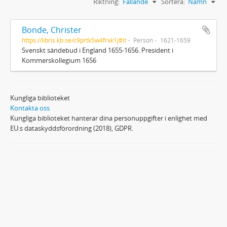
Riktning:
Fallande
Sortera:
Namn
Bonde, Christer
https://libris.kb.se/c9prtk5w4frxk1j#it
Person
1621-1659
Svenskt sändebud i England 1655-1656. President i
Kommerskollegium 1656
Kungliga biblioteket
Kontakta oss
Kungliga biblioteket hanterar dina personuppgifter i enlighet med
EU:s dataskyddsförordning (2018), GDPR.