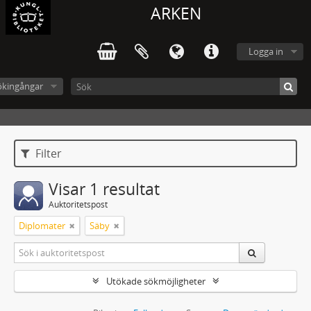
ARKEN
Logga in
ökingångar
Filter
Visar 1 resultat
Auktoritetspost
Diplomater
Säby
Utökade sökmöjligheter