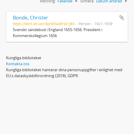
Riktning:
Fallande
Sortera:
Datum ändrad
Bonde, Christer
https://libris.kb.se/c9prtk5w4frxk1j#it
Person
1621-1659
Svenskt sändebud i England 1655-1656. President i
Kommerskollegium 1656
Kungliga biblioteket
Kontakta oss
Kungliga biblioteket hanterar dina personuppgifter i enlighet med
EU:s dataskyddsförordning (2018), GDPR.