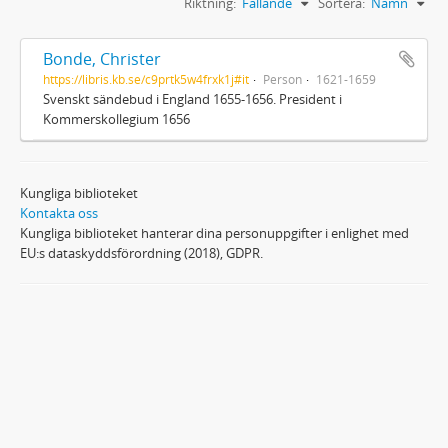
Riktning:
Fallande
Sortera:
Namn
Bonde, Christer
https://libris.kb.se/c9prtk5w4frxk1j#it
Person
1621-1659
Svenskt sändebud i England 1655-1656. President i
Kommerskollegium 1656
Kungliga biblioteket
Kontakta oss
Kungliga biblioteket hanterar dina personuppgifter i enlighet med
EU:s dataskyddsförordning (2018), GDPR.