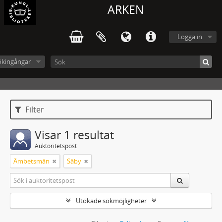
ARKEN
Logga in
ökingångar
Filter
Visar 1 resultat
Auktoritetspost
Ämbetsmän
Säby
Utökade sökmöjligheter