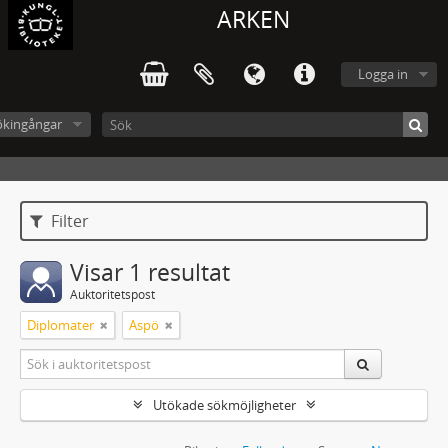
ARKEN
Logga in
ökingångar
Filter
Visar 1 resultat
Auktoritetspost
Diplomater
Aspö
Utökade sökmöjligheter