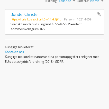
Riktning:
Fallande
Sortera:
Namn
Bonde, Christer
https://libris.kb.se/c9prtk5w4frxk1j#it
Person
1621-1659
Svenskt sändebud i England 1655-1656. President i
Kommerskollegium 1656
Kungliga biblioteket
Kontakta oss
Kungliga biblioteket hanterar dina personuppgifter i enlighet med
EU:s dataskyddsförordning (2018), GDPR.