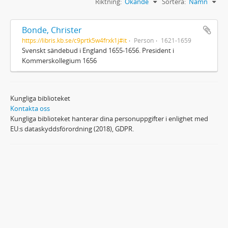
Riktning:
Ökande
Sortera:
Namn
Bonde, Christer
https://libris.kb.se/c9prtk5w4frxk1j#it
Person
1621-1659
Svenskt sändebud i England 1655-1656. President i
Kommerskollegium 1656
Kungliga biblioteket
Kontakta oss
Kungliga biblioteket hanterar dina personuppgifter i enlighet med
EU:s dataskyddsförordning (2018), GDPR.