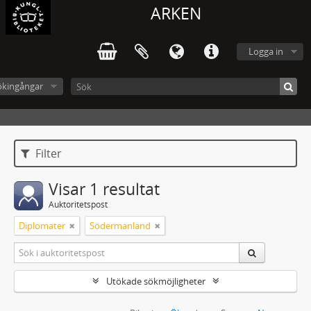
ARKEN
Logga in
ökingångar
Filter
Visar 1 resultat
Auktoritetspost
Diplomater
Södermanland
Utökade sökmöjligheter