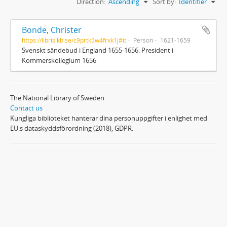
Direction:
Ascending
Sort by:
Identifier
Bonde, Christer
https://libris.kb.se/c9prtk5w4frxk1j#it
Person
1621-1659
Svenskt sändebud i England 1655-1656. President i
Kommerskollegium 1656
The National Library of Sweden
Contact us
Kungliga biblioteket hanterar dina personuppgifter i enlighet med
EU:s dataskyddsförordning (2018), GDPR.