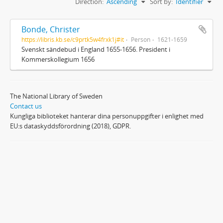
Direction:
Ascending
Sort by:
Identifier
Bonde, Christer
https://libris.kb.se/c9prtk5w4frxk1j#it
Person
1621-1659
Svenskt sändebud i England 1655-1656. President i
Kommerskollegium 1656
The National Library of Sweden
Contact us
Kungliga biblioteket hanterar dina personuppgifter i enlighet med
EU:s dataskyddsförordning (2018), GDPR.