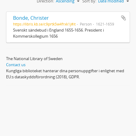
Direction:
Ascending
Sort by:
Date modified
Bonde, Christer
https://libris.kb.se/c9prtk5w4frxk1j#it
Person
1621-1659
Svenskt sändebud i England 1655-1656. President i
Kommerskollegium 1656
The National Library of Sweden
Contact us
Kungliga biblioteket hanterar dina personuppgifter i enlighet med
EU:s dataskyddsförordning (2018), GDPR.