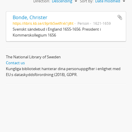
Direction:
Descending
Sort by:
Date modified
Bonde, Christer
https://libris.kb.se/c9prtk5w4frxk1j#it
Person
1621-1659
Svenskt sändebud i England 1655-1656. President i
Kommerskollegium 1656
The National Library of Sweden
Contact us
Kungliga biblioteket hanterar dina personuppgifter i enlighet med
EU:s dataskyddsförordning (2018), GDPR.